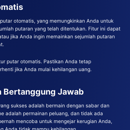
omatis
r putar otomatis, yang memungkinkan Anda untuk
mlah putaran yang telah ditentukan. Fitur ini dapat
 atau jika Anda ingin memainkan sejumlah putaran
t.
ur putar otomatis. Pastikan Anda tetap
henti jika Anda mulai kehilangan uang.
n Bertanggung Jawab
 yang sukses adalah bermain dengan sabar dan
ne adalah permainan peluang, dan tidak ada
ernah mencoba untuk mengejar kerugian Anda,
g Anda tidak mampu kehilangan.