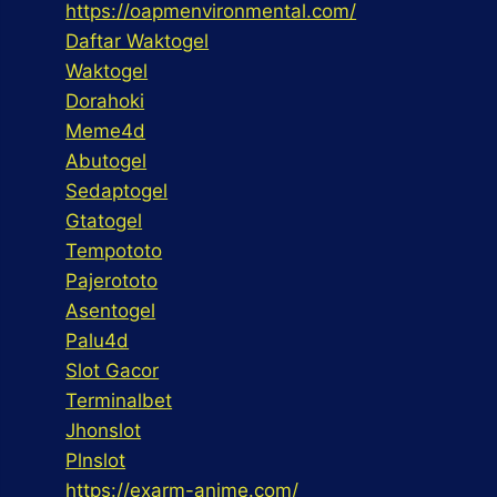
https://oapmenvironmental.com/
Daftar Waktogel
Waktogel
Dorahoki
Meme4d
Abutogel
Sedaptogel
Gtatogel
Tempototo
Pajerototo
Asentogel
Palu4d
Slot Gacor
Terminalbet
Jhonslot
Plnslot
https://exarm-anime.com/