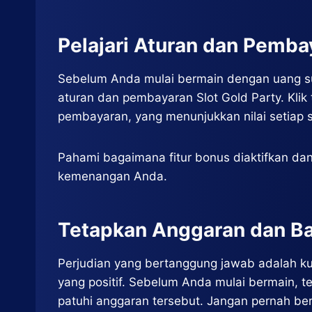
Pelajari Aturan dan Pemba
Sebelum Anda mulai bermain dengan uang s
aturan dan pembayaran Slot Gold Party. Klik
pembayaran, yang menunjukkan nilai setiap
Pahami bagaimana fitur bonus diaktifkan d
kemenangan Anda.
Tetapkan Anggaran dan B
Perjudian yang bertanggung jawab adalah ku
yang positif. Sebelum Anda mulai bermain, 
patuhi anggaran tersebut. Jangan pernah b