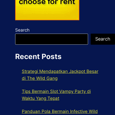
Search
Search
Recent Posts
Strategi Mendapatkan Jackpot Besar
di The Wild Gang
Tips Bermain Slot Vampy Party di
Waktu Yang Tepat
Panduan Pola Bermain Infective Wild