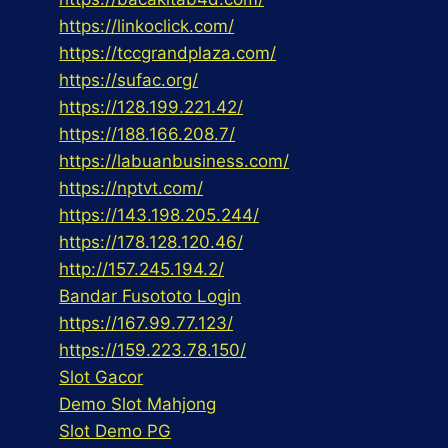
https://linkoclick.com/
https://tccgrandplaza.com/
https://sufac.org/
https://128.199.221.42/
https://188.166.208.7/
https://labuanbusiness.com/
https://nptvt.com/
https://143.198.205.244/
https://178.128.120.46/
http://157.245.194.2/
Bandar Fusototo Login
https://167.99.77.123/
https://159.223.78.150/
Slot Gacor
Demo Slot Mahjong
Slot Demo PG