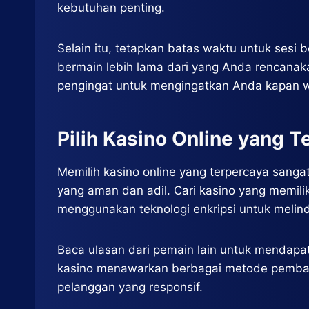
kebutuhan penting.
Selain itu, tetapkan batas waktu untuk ses
bermain lebih lama dari yang Anda rencanak
pengingat untuk mengingatkan Anda kapan w
Pilih Kasino Online yang T
Memilih kasino online yang terpercaya sang
yang aman dan adil. Cari kasino yang memili
menggunakan teknologi enkripsi untuk melin
Baca ulasan dari pemain lain untuk mendapa
kasino menawarkan berbagai metode pembay
pelanggan yang responsif.